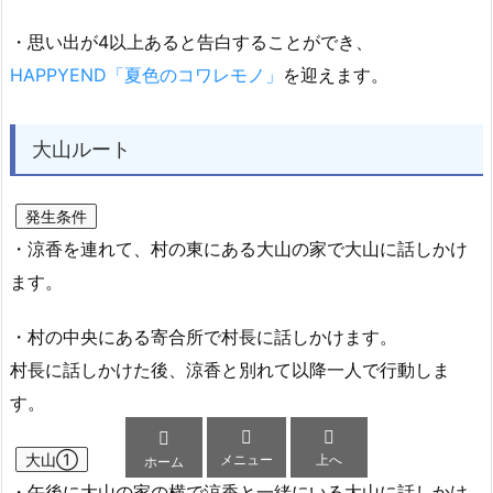
・思い出が4以上あると告白することができ、
HAPPYEND「夏色のコワレモノ」
を迎えます。
大山ルート
発生条件
・涼香を連れて、村の東にある大山の家で大山に話しかけ
ます。
・村の中央にある寄合所で村長に話しかけます。
村長に話しかけた後、涼香と別れて以降一人で行動しま
す。



大山①
メニュー
上へ
ホーム
・午後に大山の家の横で涼香と一緒にいる大山に話しかけ