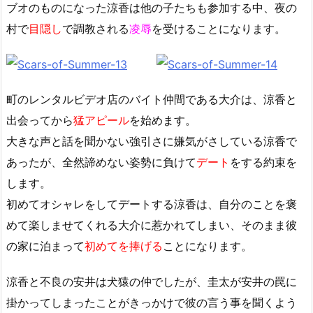
ブオのものになった涼香は他の子たちも参加する中、夜の
村で
目隠し
で調教される
凌辱
を受けることになります。
町のレンタルビデオ店のバイト仲間である大介は、涼香と
出会ってから
猛アピール
を始めます。
大きな声と話を聞かない強引さに嫌気がさしている涼香で
あったが、全然諦めない姿勢に負けて
デート
をする約束を
します。
初めてオシャレをしてデートする涼香は、自分のことを褒
めて楽しませてくれる大介に惹かれてしまい、そのまま彼
の家に泊まって
初めてを捧げる
ことになります。
涼香と不良の安井は犬猿の仲でしたが、圭太が安井の罠に
掛かってしまったことがきっかけで彼の言う事を聞くよう