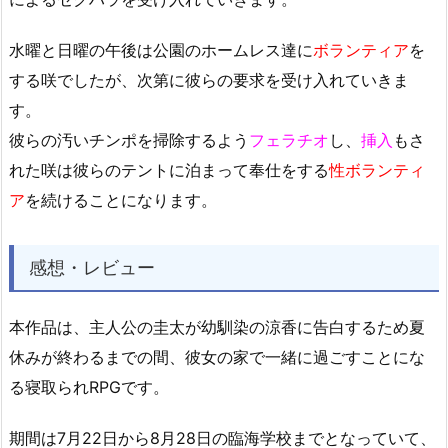
水曜と日曜の午後は公園のホームレス達に
ボランティア
を
する咲でしたが、次第に彼らの要求を受け入れていきま
す。
彼らの汚いチンポを掃除するよう
フェラチオ
し、
挿入
もさ
れた咲は彼らのテントに泊まって奉仕をする
性ボランティ
ア
を続けることになります。
感想・レビュー
本作品は、主人公の圭太が幼馴染の涼香に告白するため夏
休みが終わるまでの間、彼女の家で一緒に過ごすことにな
る寝取られRPGです。
期間は7月22日から8月28日の臨海学校までとなっていて、