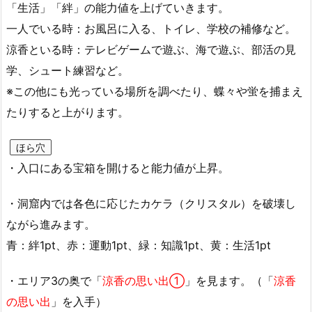
「生活」「絆」の能力値を上げていきます。
一人でいる時：お風呂に入る、トイレ、学校の補修など。
涼香といる時：テレビゲームで遊ぶ、海で遊ぶ、部活の見
学、シュート練習など。
※この他にも光っている場所を調べたり、蝶々や蛍を捕まえ
たりすると上がります。
ほら穴
・入口にある宝箱を開けると能力値が上昇。
・洞窟内では各色に応じたカケラ（クリスタル）を破壊し
ながら進みます。
青：絆1pt、赤：運動1pt、緑：知識1pt、黄：生活1pt
・エリア3の奥で「
涼香の思い出①
」を見ます。（「
涼香
の思い出
」を入手）