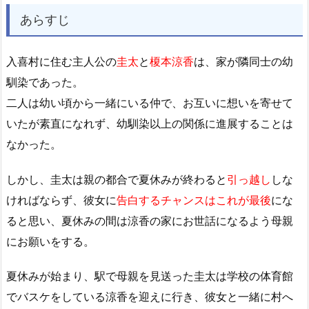
あらすじ
入喜村に住む主人公の
圭太
と
榎本涼香
は、家が隣同士の幼
馴染であった。
二人は幼い頃から一緒にいる仲で、お互いに想いを寄せて
いたが素直になれず、幼馴染以上の関係に進展することは
なかった。
しかし、圭太は親の都合で夏休みが終わると
引っ越し
しな
ければならず、彼女に
告白するチャンスはこれが最後
にな
ると思い、夏休みの間は涼香の家にお世話になるよう母親
にお願いをする。
夏休みが始まり、駅で母親を見送った圭太は学校の体育館
でバスケをしている涼香を迎えに行き、彼女と一緒に村へ