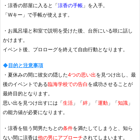
・涼香の部屋に入ると「
涼香の手帳
」を入手。
「Wキー」で手帳が使えます。
・お風呂場と和室で説明を受けた後、台所にいる咲に話し
かけます。
イベント後、プロローグを終えて自由行動となります。
◆
目的と注意事項
・夏休みの間に彼女の隠した
4つの思い出
を見つけ出し、最
後のイベントである
臨海学校での告白
を成功させることが
最終目的となります。
思い出を見つけ出すには「
生活
」「
絆
」「
運動
」「
知識
」
の能力値が必要になります。
・涼香を狙う間男たちとの
条件
を満たしてしまうと、知ら
ない間に涼香は
他の男にアプローチ
されてしまいます。