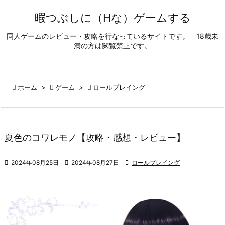

暇つぶしに（Hな）ゲームする
メニュ
同人ゲームのレビュー・攻略を行なっているサイトです。 18歳未

満の方は閲覧禁止です。
サイド

前へ

ホーム
>

ゲーム
>

ロールプレイング

次へ

夏色のコワレモノ【攻略・感想・レビュー】
検索

2024年08月25日

2024年08月27日

ロールプレイング