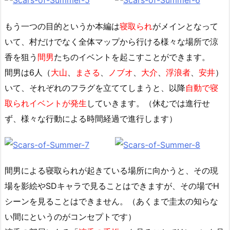
もう一つの目的というか本編は
寝取られ
がメインとなって
いて、村だけでなく全体マップから行ける様々な場所で涼
香を狙う
間男
たちのイベントを起こすことができます。
間男は6人（
大山
、
まさる
、
ノブオ
、
大介
、
浮浪者
、
安井
）
いて、それぞれのフラグを立ててしまうと、以降
自動で寝
取られイベントが発生
していきます。（休むでは進行せ
ず、様々な行動による時間経過で進行します）
間男による寝取られが起きている場所に向かうと、その現
場を影絵やSDキャラで見ることはできますが、その場でH
シーンを見ることはできません。（あくまで圭太の知らな
い間にというのがコンセプトです）