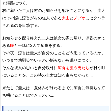
と帰路につく。
村に着いた二人は村のお知らせを配ることになるが、圭太
はその際に涼香が村の住人である
大山
と
ノブオ
にセクハラ
されるのを目撃する。
お知らせを配り終えた二人は彼女の家に帰り、涼香の姉で
ある
咲
と一緒に3人で食事をする。
その夜、涼香は圭太が自分のことをどう思っているのか、
いつまで幼馴染でいるのか悩みながら眠りにつく。
そんな彼女の思いと自分以外に
涼香を狙う男たち
が村や町
にいることを、この時の圭太は知る由もなかった…。
果たして圭太は、夏休みが終わるまでに涼香に気持ちを打
ち明けることはできるのか…。