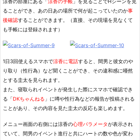
涼香の部屋にある「
涼香の手帳
」を見ることでHシーンを見
ることができ、あの日あの場所で何が起こっていたのか
事
後確認
することができます。（直接、その現場を見なくて
も手帳には登録されます）
1日3回使えるスマホで
涼香に電話
すると、間男と彼女のや
り取り（性行為）など聞くことができ、その違和感に唖然
とする圭太を見られます。
また、寝取られイベントが発生した際にスマホで確認でき
る「
DKちゃんねる
」に噂や性行為などの報告が投稿される
ことがあり、その内容を見た圭太の反応も楽しめます。
メニュー画面の右側には涼香の
心理パラメータ
が表示され
ていて、間男のイベント進行と共にハートの数や色が変わ