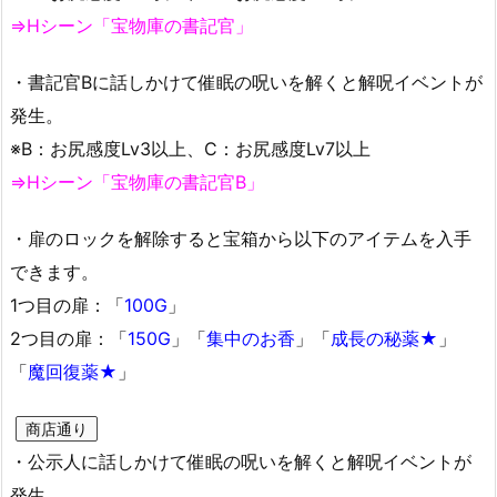
⇒Hシーン「宝物庫の書記官」
・書記官Bに話しかけて催眠の呪いを解くと解呪イベントが
発生。
※B：お尻感度Lv3以上、C：お尻感度Lv7以上
⇒Hシーン「宝物庫の書記官B」
・扉のロックを解除すると宝箱から以下のアイテムを入手
できます。
1つ目の扉：「
100G
」
2つ目の扉：「
150G
」「
集中のお香
」「
成長の秘薬★
」
「
魔回復薬★
」
商店通り
・公示人に話しかけて催眠の呪いを解くと解呪イベントが
発生。