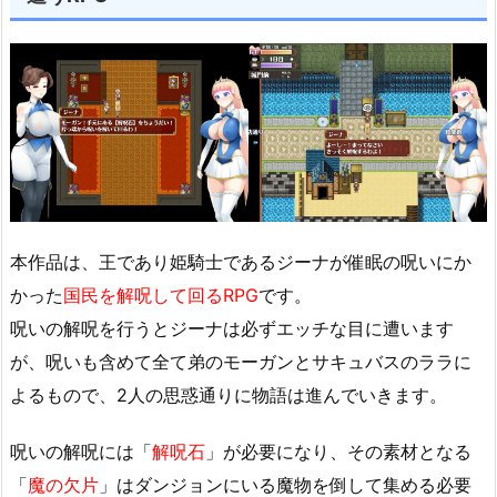
本作品は、王であり姫騎士であるジーナが催眠の呪いにか
かった
国民を解呪して回るRPG
です。
呪いの解呪を行うとジーナは必ずエッチな目に遭います
が、呪いも含めて全て弟のモーガンとサキュバスのララに
よるもので、2人の思惑通りに物語は進んでいきます。
呪いの解呪には「
解呪石
」が必要になり、その素材となる
「
魔の欠片
」はダンジョンにいる魔物を倒して集める必要