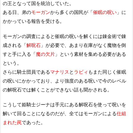
の王となって国を統治していた。
ある日、弟の
モーガン
から多くの国民が「
催眠の呪い
」に
かかっている報告を受ける。
モーガンの調査によると催眠の呪いを解くには錬金術で錬
成される「
解呪石
」が必要で、あまり在庫がなく魔物を倒
すと手に入る「
魔の欠片
」という素材を集める必要がある
という。
さらに騎士団員である
マナリス
と
ラビィ
もまた同じく催眠
の呪いにかかっており、より強度のある呪いで今のレベル
の解呪石では解くことができない話も聞かされる。
こうして姫騎士ジーナは手元にある解呪石を使って呪いを
解いて回ることになるのだが、全てはモーガンによる
仕組
まれた罠
であった。