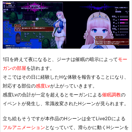
1日を終えて夜になると、ジーナは催眠の暗示によって
モー
ガンの部屋
を訪れます。
そこではその日に経験したHな体験を報告することになり、
対応する部位の
感度Lv
が上がっていきます。
感度Lvの合計が一定を超えるとモーガンによる
催眠調教
の
イベントが発生し、常識改変されたHシーンが見られます。
立ち絵もそうですが本作品のHシーンは全てLive2Dによる
フルアニメーション
となっていて、滑らかに動くHシーンを