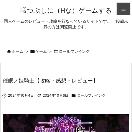
暇つぶしに（Hな）ゲームする


同人ゲームのレビュー・攻略を行なっているサイトです。 18歳未
満の方は閲覧禁止です。
メニュ

サイド


ホーム
>

ゲーム
>

ロールプレイング
前へ

次へ
催眠ノ姫騎士【攻略・感想・レビュー】

検索

2024年10月4日

2024年10月6日

ロールプレイング