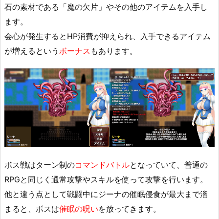
石の素材である「魔の欠片」やその他のアイテムを入手し
ます。
会心が発生するとHP消費が抑えられ、入手できるアイテム
が増えるという
ボーナス
もあります。
ボス戦はターン制の
コマンドバトル
となっていて、普通の
RPGと同じく通常攻撃やスキルを使って攻撃を行います。
他と違う点として戦闘中にジーナの催眠侵食が最大まで溜
まると、ボスは
催眠の呪い
を放ってきます。