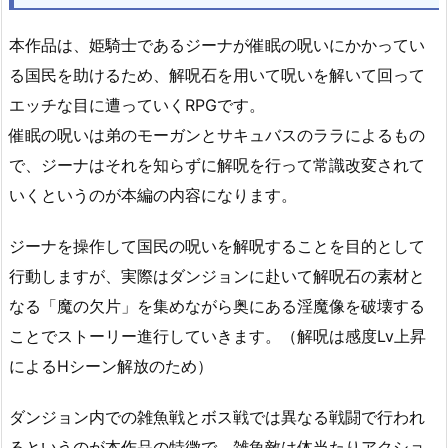
本作品は、姫騎士であるジーナが催眠の呪いにかかってい
る国民を助けるため、解呪石を用いて呪いを解いて回って
エッチな目に遭っていくRPGです。
催眠の呪いは弟のモーガンとサキュバスのララによるもの
で、ジーナはそれを知らずに解呪を行って常識改変されて
いくというのが本編の内容になります。
ジーナを操作して国民の呪いを解呪することを目的として
行動しますが、実際はダンジョンに赴いて解呪石の素材と
なる「魔の欠片」を集めながら奥にある淫魔像を破壊する
ことでストーリー進行していきます。（解呪は感度Lv上昇
によるHシーン解放のため）
ダンジョン内での雑魚戦とボス戦では異なる戦闘で行われ
るというのが本作品の特徴で、雑魚敵は体当たりアクショ