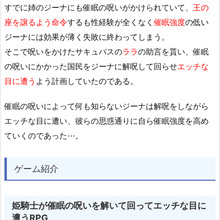
すでに姉のジーナにも催眠の呪いがかけられていて、
王の
座を譲るよう命令
するも性経験が全くなく
催眠強度
の低い
ジーナには効果が薄く失敗に終わってしまう。
そこで呪いをかけたサキュバスの
ララ
の助言を貰い、催眠
の呪いにかかった国民をジーナに解呪して回らせ
エッチな
目に遭う
よう計画していたのである。
催眠の呪いによって何も知らないジーナは解呪をしながら
エッチな目に遭い、彼らの思惑通りに自ら催眠強度を高め
ていくのであった⋯。
ゲーム紹介
姫騎士が催眠の呪いを解いて回ってエッチな目に
遭うRPG