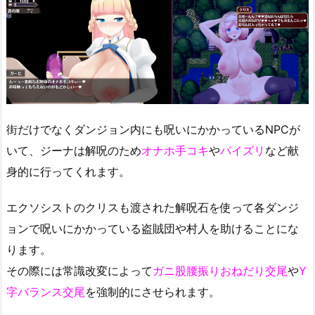
街だけでなくダンジョン内にも呪いにかかっているNPCが
いて、ジーナは解呪のため
オナホ手コキ
や
パイズリ
など献
身的に行ってくれます。
エクソシストのクリスも渡された解呪石を使って各ダンジ
ョンで呪いにかかっている盗賊団や村人を助けることにな
ります。
その際には常識改変によって
ガニ股腰振りおねだり交尾
や
Y
字バランス交尾
を強制的にさせられます。