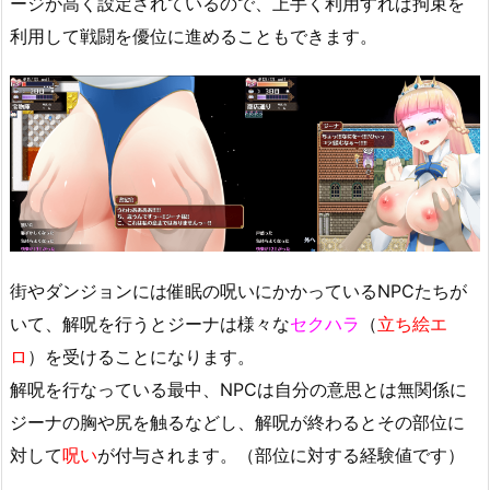
ージが高く設定されているので、上手く利用すれば拘束を
利用して戦闘を優位に進めることもできます。
街やダンジョンには催眠の呪いにかかっているNPCたちが
いて、解呪を行うとジーナは様々な
セクハラ
（
立ち絵エ
ロ
）を受けることになります。
解呪を行なっている最中、NPCは自分の意思とは無関係に
ジーナの胸や尻を触るなどし、解呪が終わるとその部位に
対して
呪い
が付与されます。（部位に対する経験値です）