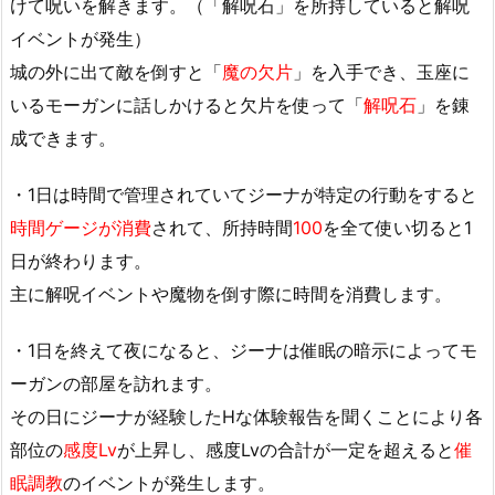
けて呪いを解きます。（「解呪石」を所持していると解呪
イベントが発生）
城の外に出て敵を倒すと「
魔の欠片
」を入手でき、玉座に
いるモーガンに話しかけると欠片を使って「
解呪石
」を錬
成できます。
・1日は時間で管理されていてジーナが特定の行動をすると
時間ゲージが消費
されて、所持時間
100
を全て使い切ると1
日が終わります。
主に解呪イベントや魔物を倒す際に時間を消費します。
・1日を終えて夜になると、ジーナは催眠の暗示によってモ
ーガンの部屋を訪れます。
その日にジーナが経験したHな体験報告を聞くことにより各
部位の
感度Lv
が上昇し、感度Lvの合計が一定を超えると
催
眠調教
のイベントが発生します。