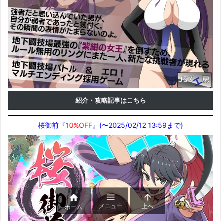
紹介・攻略記事はこちら
桜御前『
10%OFF
』(〜2025/02/12 13:59まで)



メニュー
上へ
ホーム