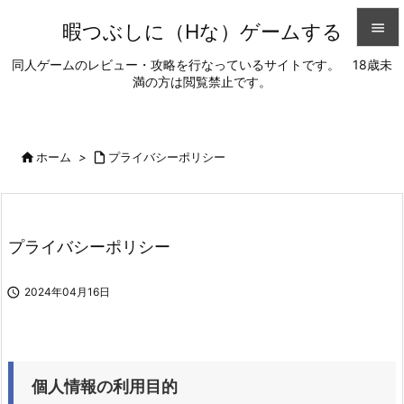
暇つぶしに（Hな）ゲームする


同人ゲームのレビュー・攻略を行なっているサイトです。 18歳未
満の方は閲覧禁止です。
メニュ

サイド


ホーム
>

プライバシーポリシー
前へ

次へ
プライバシーポリシー

検索

2024年04月16日
個人情報の利用目的