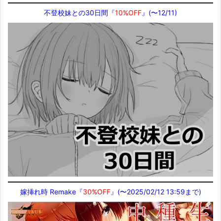
不登校妹との30日間『
10%OFF
』(〜12/11)
嫁挿れ時 Remake『
30%OFF
』(〜2025/02/12 13:59まで)