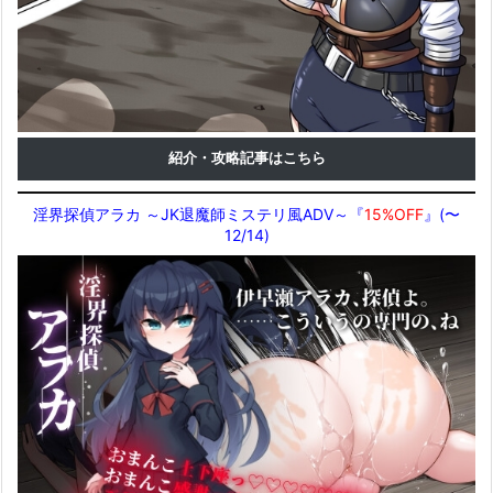
紹介・攻略記事はこちら
淫界探偵アラカ ～JK退魔師ミステリ風ADV～『
15%OFF
』(〜
12/14)