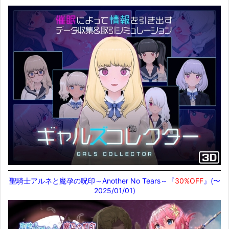
聖騎士アルネと魔孕の呪印～Another No Tears～『
30%OFF
』(〜
2025/01/01)