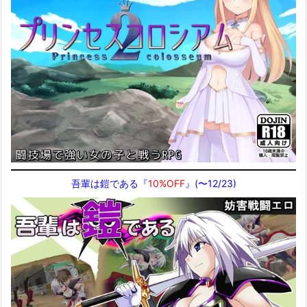
吾輩は鎧である『
10%OFF
』(〜12/23)