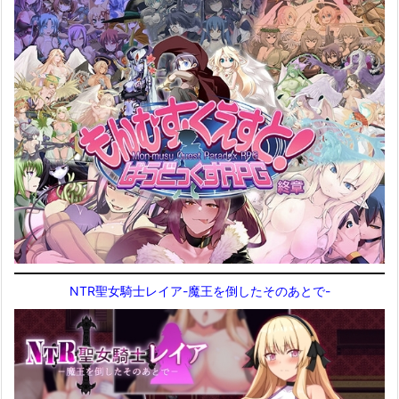
NTR聖女騎士レイア-魔王を倒したそのあとで-