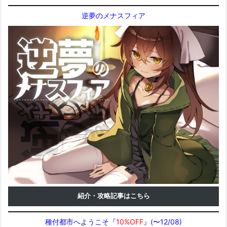
逆夢のメナスフィア
紹介・攻略記事はこちら
種付都市へようこそ『
10%OFF
』(〜12/08)