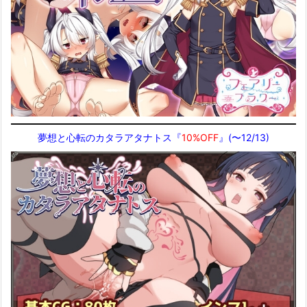
夢想と心転のカタラアタナトス『
10%OFF
』(〜12/13)