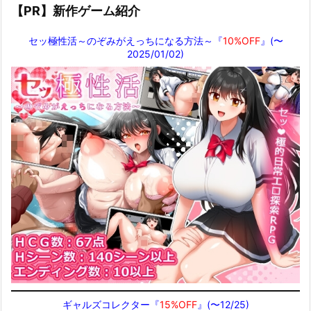
【PR】新作ゲーム紹介
セッ極性活～のぞみがえっちになる方法～『
10%OFF
』(〜
2025/01/02)
ギャルズコレクター『
15%OFF
』(〜12/25)