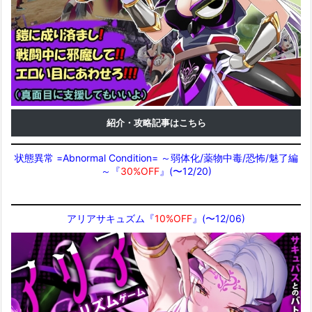
紹介・攻略記事はこちら
状態異常 =Abnormal Condition= ～弱体化/薬物中毒/恐怖/魅了編
～『
30%OFF
』(〜12/20)
アリアサキュズム『
10%OFF
』(〜12/06)