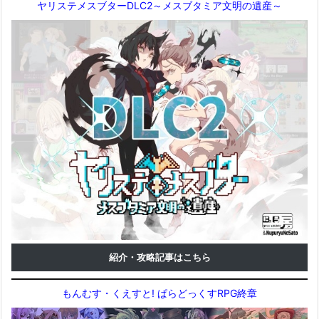
ヤリステメスブターDLC2～メスブタミア文明の遺産～
紹介・攻略記事はこちら
もんむす・くえすと! ぱらどっくすRPG終章