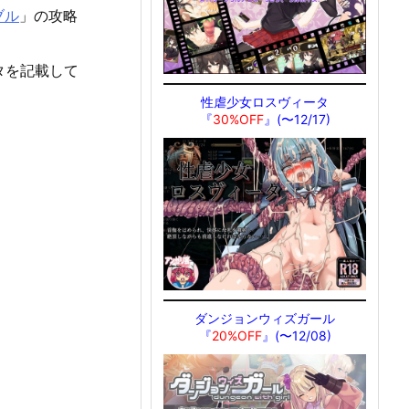
ブル
」の攻略
タを記載して
性虐少女ロスヴィータ
『
30%OFF
』(〜12/17)
ダンジョンウィズガール
『
20%OFF
』(〜12/08)