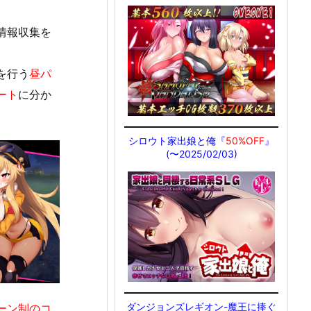
情報収集を
を行う
昼パ
ート
に分か
シロウト家出娘と俺『
50%OFF
』
(〜2025/02/03)
ダンジョンズレギオン-魔王に捧ぐ
ーン制のコ