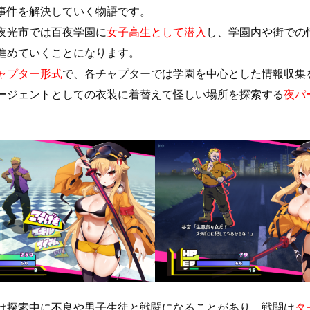
事件を解決していく物語です。
夜光市では百夜学園に
女子高生として潜入
し、学園内や街での
進めていくことになります。
ャプター形式
で、各チャプターでは学園を中心とした情報収集
ージェントとしての衣装に着替えて怪しい場所を探索する
夜パ
。
は探索中に不良や男子生徒と戦闘になることがあり、戦闘は
タ