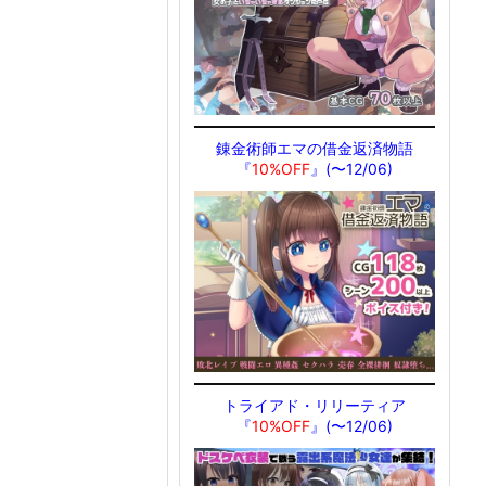
錬金術師エマの借金返済物語
『
10%OFF
』(〜12/06)
トライアド・リリーティア
『
10%OFF
』(〜12/06)