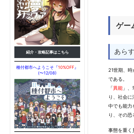
ゲー
あら
紹介・攻略記事はこちら
種付都市へようこそ『
10%OFF
』
21世期、
(〜12/08)
である。
「
異能
」、
り、社会に
中でも能力
り、その恐
事態を重く