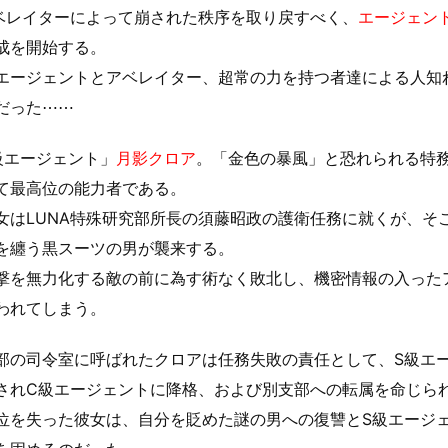
アベレイターによって崩された秩序を取り戻すべく、
エージェン
成を開始する。
エージェントとアベレイター、超常の力を持つ者達による人知
だった⋯⋯
級エージェント」
月影クロア
。「金色の暴風」と恐れられる特務
て最高位の能力者である。
女はLUNA特殊研究部所長の須藤昭政の護衛任務に就くが、そ
を纏う黒スーツの男が襲来する。
撃を無力化する敵の前に為す術なく敗北し、機密情報の入った
われてしまう。
部の司令室に呼ばれたクロアは任務失敗の責任として、S級エ
されC級エージェントに降格、および別支部への転属を命じら
位を失った彼女は、自分を貶めた謎の男への復讐とS級エージ