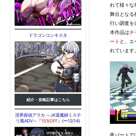
れて様々な
舞台となる
行い調査を
本作品は
チ
ドラゴンコンキスタ
ート
と、エ
れています
紹介・攻略記事はこちら
淫界探偵アラカ ～JK退魔師ミステ
リ風ADV～『
15%OFF
』(〜12/14)
夜パートで