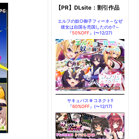
【PR】DLsite：割引作品
エルフの奴○御子フィーネ～なぜ
彼女は自国を売国したのか?～
『
50%OFF
』(〜12/27)
サキュバス☆コネクト!!
『
60%OFF
』(〜12/17)