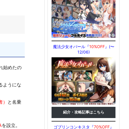
魔法少女オパール『
10%OFF
』(〜
12/06)
れ始めたの
るようにな
者）
と名乗
紹介・攻略記事はこちら
A
を設立。
ゴブリンコンキスタ『
70%OFF
』