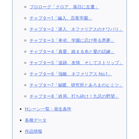
プロローグ「クロア、落日に左遷」
チャプター1「編入、百夜学園」
チャプター2「潜入、ネファリアスのナワバリ」
チャプター3「卑劣、学園に忍び寄る悪夢」
チャプター4「真愛、絡まる糸と愛の試練」
チャプター5「追跡、友情、そしてストリップ」
チャプター6「強敵、ネファリアス No.1」
チャプター7「秘匿、研究所とあろまのヒミツ」
チャプター8「終局、打ち砕け！九忌の野望」
Hシーン一覧・発生条件
各種データ
作品情報