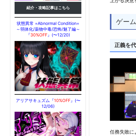
上がる決意
紹介・攻略記事はこちら
ゲー
状態異常 =Abnormal Condition=
～弱体化/薬物中毒/恐怖/魅了編～
『
30%OFF
』(〜12/20)
正義を代
アリアサキュズム『
10%OFF
』(〜
12/06)
任務失敗に