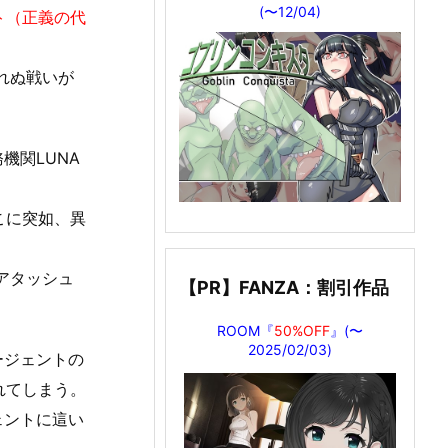
(〜12/04)
ト（正義の代
れぬ戦いが
機関LUNA
こに突如、異
アタッシュ
【PR】FANZA：割引作品
ROOM『
50%OFF
』(〜
2025/02/03)
ージェントの
れてしまう。
ェントに這い