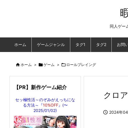
同人ゲー
ホーム
ゲームジャンル
タグ1
タグ2
お問

ホーム
>

ゲーム
>

ロールプレイング
【PR】新作ゲーム紹介
クロア
セッ極性活～のぞみがえっちにな
る方法～『
10%OFF
』(〜
2025/01/02)

2024年0