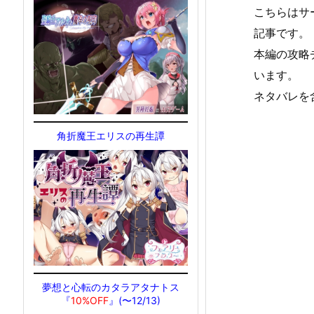
こちらはサ
記事です。
本編の攻略
います。
ネタバレを
角折魔王エリスの再生譚
夢想と心転のカタラアタナトス
『
10%OFF
』(〜12/13)