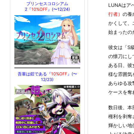
プリンセスコロシアム
LUNAは
2『
10%OFF
』(〜12/24)
行者）
の養
かくして、
始まったの
彼女は「S
の懐刀にし
ある日、彼
様な雰囲気
吾輩は鎧である『
10%OFF
』(〜
12/23)
あらゆる攻
ケースを奪
数日後、本
権利を剥奪
輝かしい地