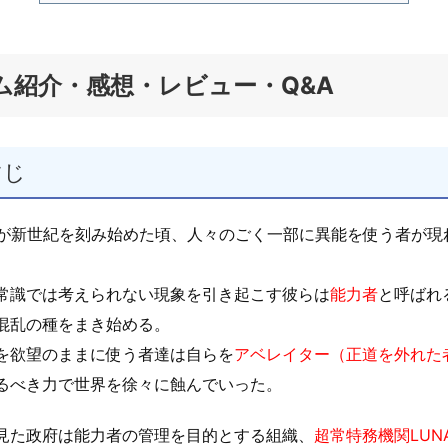
ム紹介・感想・レビュー・Q&A
すじ
時が新世紀を刻み始めた頃、人々のごく一部に異能を使う者が現
常識では考えられない現象を引き起こす彼らは
能力者
と呼ばれ
混乱の種をまき始める。
を欲望のままに使う者達は自らを
アベレイター（正道を外れた
るべき力で世界を徐々に蝕んでいった。
見た政府は能力者の管理を目的とする組織、
超常特務機関LUN