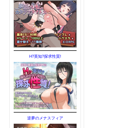
H?英知?探求性質!
逆夢のメナスフィア