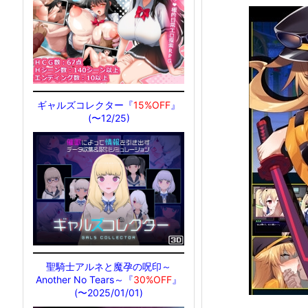
ギャルズコレクター『
15%OFF
』
(〜12/25)
聖騎士アルネと魔孕の呪印～
Another No Tears～『
30%OFF
』
(〜2025/01/01)