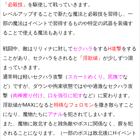
「
必殺技
」を駆使して戦っていきます。
レベルアップすることで新たな魔法と必殺技を習得し、一
部の魔法はイベントで習得するものや特定の武器を装備す
ることで使える魔法もあります。
戦闘中、敵はリリィナに対して
セクハラ
をする
H攻撃
をする
ことがあり、セクハラをされると「
淫欲値
」が少しずつ溜
まっていきます。
通常時は軽いセクハラ攻撃（
スカートめくり
、
尻撫で
な
ど）ですが、ダウンや拘束状態ではやや過激なセクハラ攻
撃（
肉棒擦り付け
、
口を強引に犯す
など）に変わります。
淫欲値がMAXになると
特殊なフェロモン
を撒き散らすこと
になり、魔物たちに
アナル
を犯されてしまいます。
また、魔物に敗北すると雑魚敵やボスに関係なく、膣を犯
されることになります。（一部のボスは敗北後にHイベント