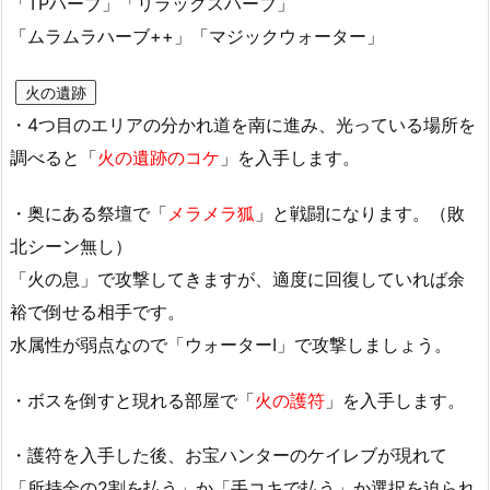
「TPハーブ」「リラックスハーブ」
「ムラムラハーブ++」「マジックウォーター」
火の遺跡
・4つ目のエリアの分かれ道を南に進み、光っている場所を
調べると「
火の遺跡のコケ
」を入手します。
・奥にある祭壇で「
メラメラ狐
」と戦闘になります。（敗
北シーン無し）
「火の息」で攻撃してきますが、適度に回復していれば余
裕で倒せる相手です。
水属性が弱点なので「ウォーターⅠ」で攻撃しましょう。
・ボスを倒すと現れる部屋で「
火の護符
」を入手します。
・護符を入手した後、お宝ハンターのケイレブが現れて
「所持金の2割を払う」か「手コキで払う」か選択を迫られ