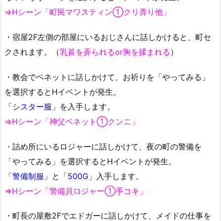
⇒Hシーン「町民マワスティン①クリ弄り他」
・宿屋2F左側の部屋にいるおじさんに話しかけると、町セ
クされます。（
乳首を弄られるor胸を揉まれる
）
・教会でベネットに話しかけて、お祈りを「やってみる」
を選択するとHイベントが発生。
「
シスター服
」を入手します。
⇒Hシーン「神父ベネット①クンニ」
・詰め所にいるロジャーに話しかけて、夜の町の警備を
「やってみる」を選択するとHイベントが発生。
「
警備制服
」と「
500G
」入手します。
⇒Hシーン「警備員ロジャー①手コキ」
・町長の屋敷2Fでエドガーに話しかけて、メイドの仕事を