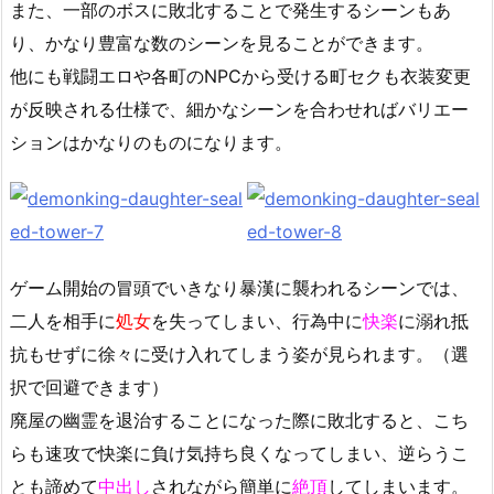
また、一部のボスに敗北することで発生するシーンもあ
り、かなり豊富な数のシーンを見ることができます。
他にも戦闘エロや各町のNPCから受ける町セクも衣装変更
が反映される仕様で、細かなシーンを合わせればバリエー
ションはかなりのものになります。
ゲーム開始の冒頭でいきなり暴漢に襲われるシーンでは、
二人を相手に
処女
を失ってしまい、行為中に
快楽
に溺れ抵
抗もせずに徐々に受け入れてしまう姿が見られます。（選
択で回避できます）
廃屋の幽霊を退治することになった際に敗北すると、こち
らも速攻で快楽に負け気持ち良くなってしまい、逆らうこ
とも諦めて
中出し
されながら簡単に
絶頂
してしまいます。