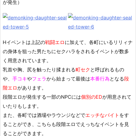
が発生）
Hイベントは上記の
戦闘エロ
に加えて、各町にいるリリィナ
の身体を狙った男たちにセクハラをされるイベントが数多
く用意されています。
乳首や胸、尻を触ったり揉まれる
町セク
と呼ばれるもの
や、
手コキ
や
フェラ
から始まって最後は
本番行為
となる
段
階エロ
があります。
段階エロが発生する一部のNPCには
個別のED
が用意されて
いたりもします。
また、各町では酒場やラウンジなどで
エッチなバイト
をす
ることができ、こちらも段階エロでえっちなイベントを見
ることができます。