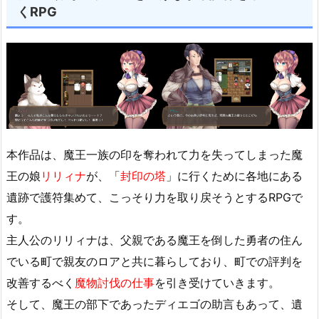
くRPG
本作品は、魔王一族の印を奪われて力を失ってしまった魔
王の娘
リリィナ
が、「
封印の塔
」に行くために各地にある
遺跡で護符集めて、こっそり力を取り戻そうとするRPGで
す。
主人公のリリィナは、父親である魔王を倒した勇者の住ん
でいる町で親友のロアと共に暮らしており、町での評判を
改善するべく
魔物討伐の仕事
を引き受けていきます。
そして、魔王の部下であったディエゴの助言もあって、遺