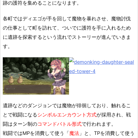
跡の護符を集めることになります。
各町ではディエゴが手を回して魔物を暴れさせ、魔物討伐
の仕事として町を訪れて、ついでに護符を手に入れるため
に遺跡を探索するという流れでストーリーが進んでいきま
す。
遺跡などのダンジョンでは魔物が徘徊しており、触れるこ
とで戦闘になる
シンボルエンカウント方式
が採用され、戦
闘はターン制の
コマンドバトル形式
で行われます。
戦闘ではMPを消費して使う「
魔法
」と、TPを消費して使う