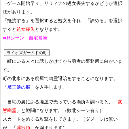
・ゲーム開始早々、リリィナの処女喪失するかどうか選択
肢があります。
「抵抗する」を選択すると処女を守れ、「諦める」を選択
すると
処女喪失
となります。
⇒Hシーン「自宅暴漢」
ライオズガームドの町
・町にいる人々に話しかけてから勇者の事務所に向かいま
す。
町の北東にある廃屋で幽霊退治をすることになります。
「
魔王娘の服
」を入手します。
・自宅の裏にある廃屋で光っている場所を調べると、「
変
態幽霊
」と戦闘になります。（敗北シーン有り）
スカートをめくる攻撃をしてきます。（ダメージは無い
が、「
淫欲値
」が溜まります）