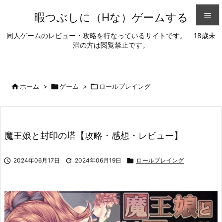
暇つぶしに（Hな）ゲームする


同人ゲームのレビュー・攻略を行なっているサイトです。 18歳未
満の方は閲覧禁止です。
メニュ

サイド


ホーム
>

ゲーム
>

ロールプレイング
前へ

次へ
魔王娘と封印の塔【攻略・感想・レビュー】

検索

2024年06月17日

2024年06月19日

ロールプレイング