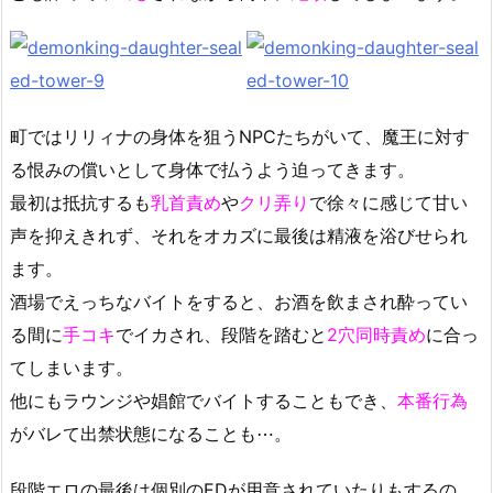
町ではリリィナの身体を狙うNPCたちがいて、魔王に対す
る恨みの償いとして身体で払うよう迫ってきます。
最初は抵抗するも
乳首責め
や
クリ弄り
で徐々に感じて甘い
声を抑えきれず、それをオカズに最後は精液を浴びせられ
ます。
酒場でえっちなバイトをすると、お酒を飲まされ酔ってい
る間に
手コキ
でイカされ、段階を踏むと
2穴同時責め
に合っ
てしまいます。
他にもラウンジや娼館でバイトすることもでき、
本番行為
がバレて出禁状態になることも⋯。
段階エロの最後は個別のEDが用意されていたりもするの