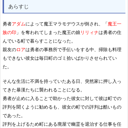
あらすじ
勇者
アダム
によって魔王マラモデウスが倒され、「
魔王一
族の印
」を奪われてしまった魔王の娘
リリィナ
は勇者の住
んでいる町で暮らすことになった。
親友の
ロア
は勇者の事務所で手伝いをする中、掃除も料理
もできない彼女は毎日町のゴミ拾いばかりさせられてい
た。
そんな生活に不満を持っていたある日、突然家に押し入っ
てきた暴漢たちに襲われることになる。
勇者が止めに入ることで助かった彼女に対して彼は町での
評判を聞くように勧めるも、彼女の町での評判は酷いもの
であった。
評判を上げるため町にある廃屋で幽霊を退治する仕事を任