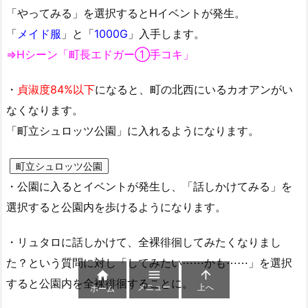
「やってみる」を選択するとHイベントが発生。
「
メイド服
」と「
1000G
」入手します。
⇒Hシーン「町長エドガー①手コキ」
・
貞淑度84%以下
になると、町の北西にいるカオアンがい
なくなります。
「町立シュロッツ公園」に入れるようになります。
町立シュロッツ公園
・公園に入るとイベントが発生し、「話しかけてみる」を
選択すると公園内を歩けるようになります。
・リュタロに話しかけて、全裸徘徊してみたくなりまし
た？という質問に対し「してみたい⋯⋯かも⋯⋯」を選択



すると公園内を全裸徘徊することに。
メニュー
上へ
ホーム