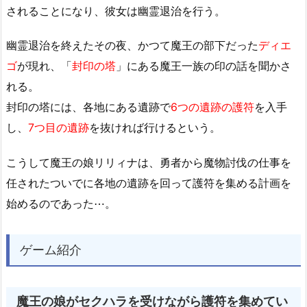
されることになり、彼女は幽霊退治を行う。
幽霊退治を終えたその夜、かつて魔王の部下だった
ディエ
ゴ
が現れ、「
封印の塔
」にある魔王一族の印の話を聞かさ
れる。
封印の塔には、各地にある遺跡で
6つの遺跡の護符
を入手
し、
7つ目の遺跡
を抜ければ行けるという。
こうして魔王の娘リリィナは、勇者から魔物討伐の仕事を
任されたついでに各地の遺跡を回って護符を集める計画を
始めるのであった⋯。
ゲーム紹介
魔王の娘がセクハラを受けながら護符を集めてい