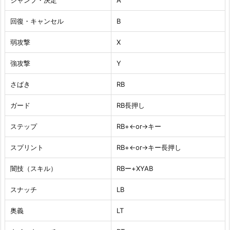
ジャンプ・決定
A
回復・キャンセル
B
弱攻撃
X
強攻撃
Y
さばき
RB
ガード
RB長押し
ステップ
RB+←or→キー
スプリント
RB+←or→キー長押し
闇技（スキル）
RBー+XYAB
スナッチ
LB
奥義
LT