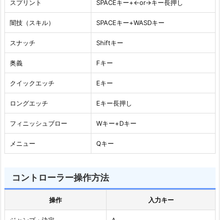
スプリント
SPACEキー+←or→キー長押し
闇技（スキル）
SPACEキー+WASDキー
スナッチ
Shiftキー
奥義
Fキー
クイックエッチ
Eキー
ロングエッチ
Eキー長押し
フィニッシュブロー
Wキー+Dキー
メニュー
Qキー
コントローラー操作方法
操作
入力キー