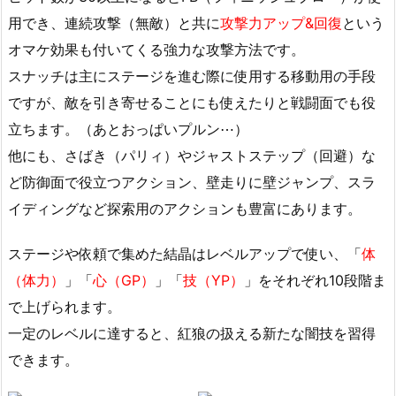
用でき、連続攻撃（無敵）と共に
攻撃力アップ&回復
という
オマケ効果も付いてくる強力な攻撃方法です。
スナッチは主にステージを進む際に使用する移動用の手段
ですが、敵を引き寄せることにも使えたりと戦闘面でも役
立ちます。（あとおっぱいプルン⋯）
他にも、さばき（パリィ）やジャストステップ（回避）な
ど防御面で役立つアクション、壁走りに壁ジャンプ、スラ
イディングなど探索用のアクションも豊富にあります。
ステージや依頼で集めた結晶はレベルアップで使い、「
体
（体力）
」「
心（GP）
」「
技（YP）
」をそれぞれ10段階ま
で上げられます。
一定のレベルに達すると、紅狼の扱える新たな闇技を習得
できます。