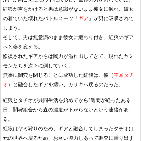
紅狼が声をかけると男は意識がないまま彼女に触れ、彼女
の着ていた壊れたバトルスーツ「
ギア
」が男に吸収されて
しまう。
そして、男は無意識のまま彼女に纏わり付き、紅狼のギア
へと姿を変える。
修復されたギアからは闇力が溢れ出してきて、現れたヤミ
モンたちを次々に倒していく。
無事に闇穴を閉じることに成功した紅狼は、彼（
竿頭タチ
オ
）と融合したギアを纏い、ガサキへ戻るのだった。
紅狼とタチオが共同生活を始めてから1週間が経ったある
日、闇狩組合から森の濃度が下がらないという連絡があ
る。
紅狼はヤミ狩りのため、ギアと融合してしまったタチオは
元の世界へ戻るため、お互い協力しあって調査に乗り出す