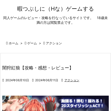

暇つぶしに（Hな）ゲームする
メニュ
同人ゲームのレビュー・攻略を行なっているサイトです。 18歳未

満の方は閲覧禁止です。
サイド

前へ

ホーム
>

ゲーム
>

アクション

次へ

闇狩紅狼【攻略・感想・レビュー】
検索

2024年06月10日

2024年06月11日

アクション