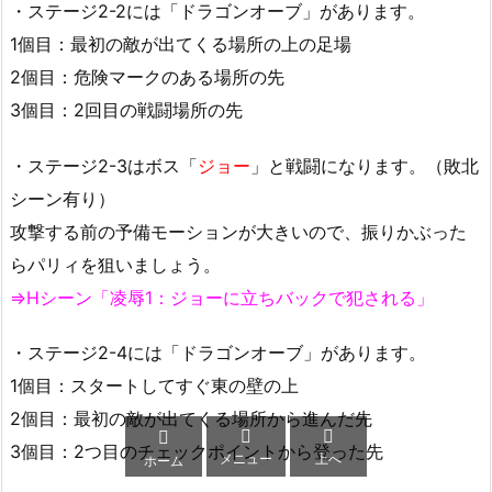
・ステージ2-2には「ドラゴンオーブ」があります。
1個目：最初の敵が出てくる場所の上の足場
2個目：危険マークのある場所の先
3個目：2回目の戦闘場所の先
・ステージ2-3はボス「
ジョー
」と戦闘になります。（敗北
シーン有り）
攻撃する前の予備モーションが大きいので、振りかぶった
らパリィを狙いましょう。
⇒Hシーン「凌辱1：ジョーに立ちバックで犯される」
・ステージ2-4には「ドラゴンオーブ」があります。
1個目：スタートしてすぐ東の壁の上
2個目：最初の敵が出てくる場所から進んだ先



3個目：2つ目のチェックポイントから登った先
メニュー
上へ
ホーム