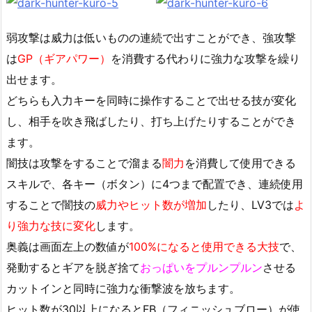
弱攻撃は威力は低いものの連続で出すことができ、強攻撃
は
GP（ギアパワー）
を消費する代わりに強力な攻撃を繰り
出せます。
どちらも入力キーを同時に操作することで出せる技が変化
し、相手を吹き飛ばしたり、打ち上げたりすることができ
ます。
闇技は攻撃をすることで溜まる
闇力
を消費して使用できる
スキルで、各キー（ボタン）に4つまで配置でき、連続使用
することで闇技の
威力やヒット数が増加
したり、LV3では
よ
り強力な技に変化
します。
奥義は画面左上の数値が
100%になると使用できる大技
で、
発動するとギアを脱ぎ捨て
おっぱいをプルンプルン
させる
カットインと同時に強力な衝撃波を放ちます。
ヒット数が30以上になるとFB（フィニッシュブロー）が使