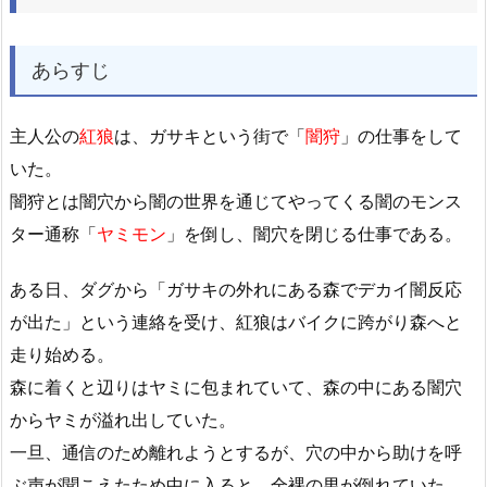
あらすじ
主人公の
紅狼
は、ガサキという街で「
闇狩
」の仕事をして
いた。
闇狩とは闇穴から闇の世界を通じてやってくる闇のモンス
ター通称「
ヤミモン
」を倒し、闇穴を閉じる仕事である。
ある日、ダグから「ガサキの外れにある森でデカイ闇反応
が出た」という連絡を受け、紅狼はバイクに跨がり森へと
走り始める。
森に着くと辺りはヤミに包まれていて、森の中にある闇穴
からヤミが溢れ出していた。
一旦、通信のため離れようとするが、穴の中から助けを呼
ぶ声が聞こえたため中に入ると、全裸の男が倒れていた。