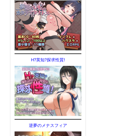
H?英知?探求性質!
逆夢のメナスフィア