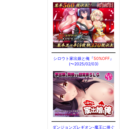
シロウト家出娘と俺『
50%OFF
』
(〜2025/02/03)
ダンジョンズレギオン-魔王に捧ぐ