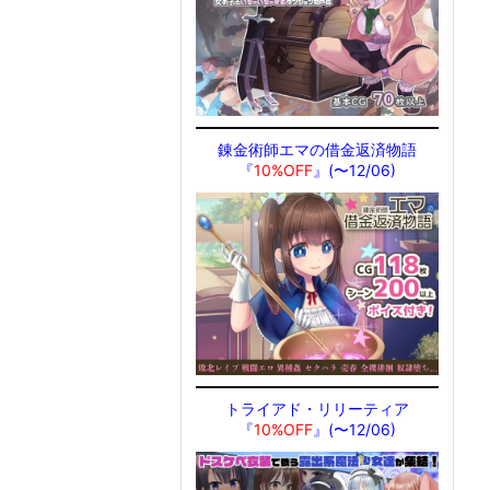
錬金術師エマの借金返済物語
『
10%OFF
』(〜12/06)
トライアド・リリーティア
『
10%OFF
』(〜12/06)