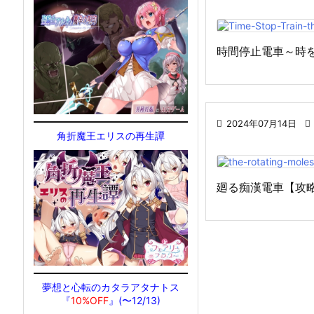
時間停止電車～時を

2024年07月14日

角折魔王エリスの再生譚
廻る痴漢電車【攻
夢想と心転のカタラアタナトス
『
10%OFF
』(〜12/13)