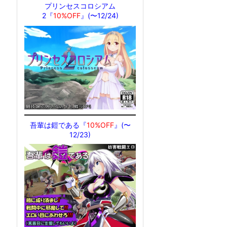
プリンセスコロシアム
2『
10%OFF
』(〜12/24)
吾輩は鎧である『
10%OFF
』(〜
12/23)