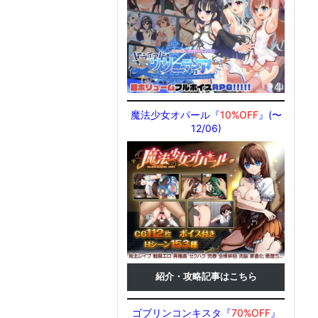
魔法少女オパール『
10%OFF
』(〜
12/06)
紹介・攻略記事はこちら
ゴブリンコンキスタ『
70%OFF
』