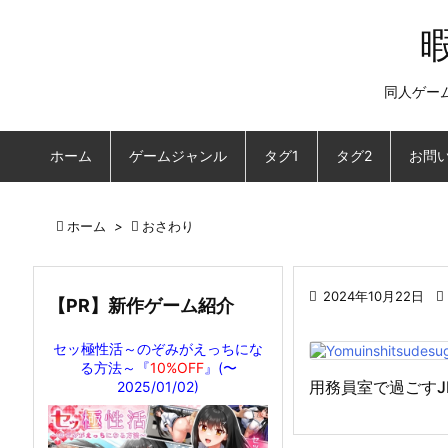
同人ゲー
ホーム
ゲームジャンル
タグ1
タグ2
お問

ホーム
>

おさわり

2024年10月22日

【PR】新作ゲーム紹介
セッ極性活～のぞみがえっちにな
る方法～『
10%OFF
』(〜
用務員室で過ごす
2025/01/02)