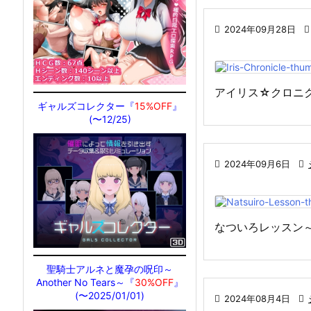

2024年09月28日

アイリス☆クロニ
ギャルズコレクター『
15%OFF
』
(〜12/25)

2024年09月6日

なついろレッスン～th
聖騎士アルネと魔孕の呪印～
Another No Tears～『
30%OFF
』
(〜2025/01/01)

2024年08月4日
