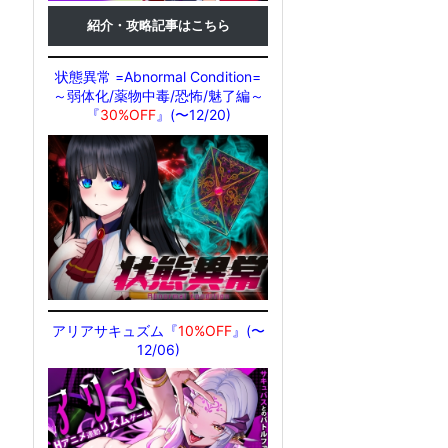
紹介・攻略記事はこちら
状態異常 =Abnormal Condition=
～弱体化/薬物中毒/恐怖/魅了編～
『
30%OFF
』(〜12/20)
アリアサキュズム『
10%OFF
』(〜
12/06)