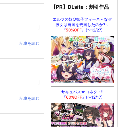
【PR】DLsite：割引作品
エルフの奴○御子フィーネ～なぜ
彼女は自国を売国したのか?～
『
50%OFF
』(〜12/27)
記事を読む
サキュバス☆コネクト!!
『
60%OFF
』(〜12/17)
記事を読む