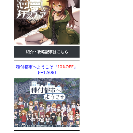
紹介・攻略記事はこちら
種付都市へようこそ『
10%OFF
』
(〜12/08)