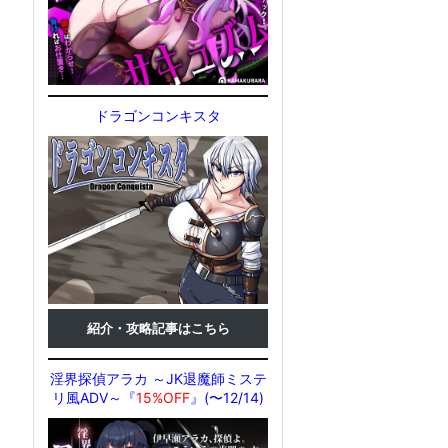
ドラゴンコンキスタ
紹介・攻略記事はこちら
淫界探偵アラカ ～JK退魔師ミステ
リ風ADV～『
15%OFF
』(〜12/14)